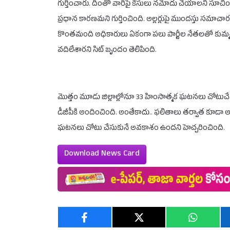
గుర్తించారు. దీంతో వారిపై కేసులు నమోదు చేయాలని సూచ
ప్రధాన కారణమని గుర్తించింది. అల్లర్లుపై ముందస్తు సమాచార
కొంతమంది అధికారులు ఏకంగా పలు పార్టీల నేతలతో కుమ్మక
వదిలేశారని సిట్ బృందం తెలిపింది.
మొత్తం మూడు జిల్లాల్లోనూ 33 హింసాత్మక ఘటనలు చోటుచేసుకున
డీజీపీకి అందించింది. అంతేకాదు.. ఫలితాలు తర్వాత కూడా అప్ర
ఘటనలు చోటు చేసుకునే అవకాశం ఉందని హెచ్చరించింది.
Download News Card