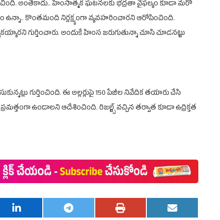
ించింది. అంతేకాదు.. హింసాత్మక ఘటనలకు భద్రతా వైఫల్యం కూడా మరో
ం ఉన్నా.. కొంతమంది నిర్లక్ష్యంగా వ్యవహరించారని ఆరోపించింది.
య్యారని గుర్తించారు. అందుకే హింస జరుగుతున్నా చూసి చూడనట్టు
్నట్లు గుర్తించింది. ఈ అల్లర్లుపై 150 పేజీల నివేదిక తయారు చేసి
మత్తంగా ఉండాలని ఆదేశించింది. రిజల్ట్స్ వచ్చిన తర్వాత కూడా ఉద్రిక్తత