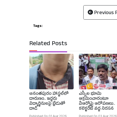
Previous 
Tags:
Related Posts
అనంతపురం హాస్టల్‌లో
ఎస్సీల భూమి
దారుణం.. ఇద్దరు
ఆక్రమించారంటూ
విద్యార్థినులపై బ్లేడుతో
వీఆర్వోపై ఆరోపణలు..
దాడి
కలెక్టరేట్ వద్ద నిరసన
Published On 01 Aug 2026
Published On 03 Aug 2026