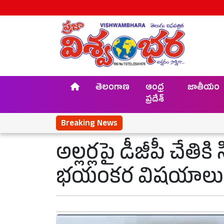
తెలంగాణ
ఆంధ్ర
జాతీయం
ప్రదేశ్
Breaking News
అల్లర్లపై డీజీపీ చేతికి
భయంకర విషయాలు