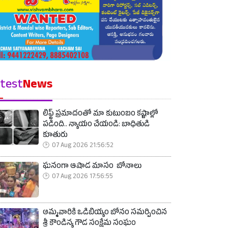
test
News
లిఫ్ట్ ప్రమాదంతో మా కుటుంబం కష్టాల్లో
పడింది.. న్యాయం చేయండి: బాధితుడి
కూతురు
07 Aug 2026 21:56:52
ఘనంగా ఆషాడ మాసం బోనాలు
07 Aug 2026 17:56:55
అమ్మవారికి ఒడిబియ్యం బోనం సమర్పించిన
శ్రీ కౌండిన్య గౌడ సంక్షేమ సంఘం