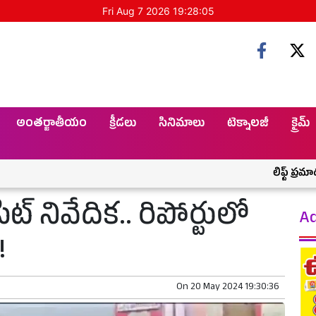
Fri Aug 7 2026 19:28:06
అంతర్జాతీయం
క్రీడలు
సినిమాలు
టెక్నాలజీ
క్రైమ్
లిఫ్ట్ ప్రమాదంతో మా
 సిట్ నివేదిక.. రిపోర్టులో
Ad
!
On
20 May 2024 19:30:36