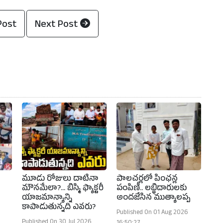
Post
Next Post
మూడు రోజులు దాటినా
పాలచర్లలో పింఛన్ల
మౌనమేలా?... బిస్మి ఫ్యాక్టరీ
పంపిణీ.. లబ్ధిదారులకు
యాజమాన్యాన్ని
అందజేసిన ముత్యాలప్ప
కాపాడుతున్నది ఎవరు?
Published On 01 Aug 2026
Published On 30 Jul 2026