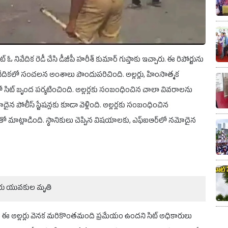
నివేదిక రెడీ చేసి డీజీపీ హరీశ్ కుమార్ గుప్తాకు ఇచ్చారు. ఈ రిపోర్టును
 నివేదికలో సంచలన అంశాలు పొందుపరిచింది. అల్లర్లు, హింసాత్మక
సిట్ బృంద పర్యటించింది. అల్లర్లకు సంబంధించిన చాలా వివరాలను
దైన పోలీస్ స్టేషన్లకు కూడా వెళ్లింది. అల్లర్లకు సంబంధించిన
ానికులతో మాట్లాడింది. స్థానికులు చెప్పిన విషయాలకు, ఎఫ్ఐఆర్‌లో నమోదైన
ఇద్దరు యువకుల మృతి
ంది. ఈ అల్లర్లు వెనక మరికొంతమంది ప్రమేయం ఉందని సిట్ అధికారులు