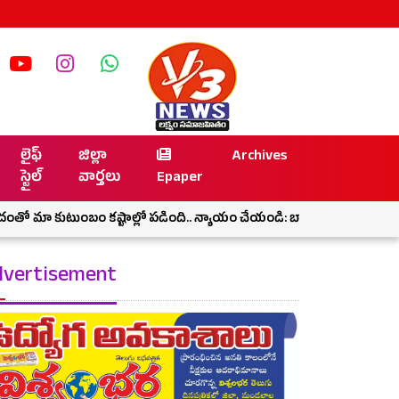
లైఫ్
జిల్లా
Archives
స్టైల్
వార్తలు
Epaper
 కుటుంబం కష్టాల్లో పడింది.. న్యాయం చేయండి: బాధితుడి కూతురు
ఘనంగ
vertisement