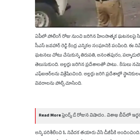
ఏపీలో పోలింగ్ రోజు నుంచి జరిగిన హింసాత్మక ఘటనలపై సిట్ ఓ 
సీఎస్ జవహార్ రెడ్డి కేంద్ర ఎన్నికల సంఘానికి పంపింది. ఈ
ఘటనలు చోటు చేసుకున్న తిరుపతి, అనంతపురం, పల్నాడులో 
తెలుసుకుంది. అల్లర్లు జరిగిన ప్రదేశాలతో పాటు.. కేసులు నమో
ఎఫ్ఐఆర్‌లను విశ్లేషించింది. అల్లర్లు జరిగి ప్రదేశాల్లో స్థ
వివరాలను పోల్చి చూసింది.
Read More
ఫ్రెండ్స్ డే రోజున విషాదం.. విశాఖ బీచ్‌లో 
అన్ని పరిశీలించి ఓ నివేదక తయారు చేసి డీజీపీకి అందించి