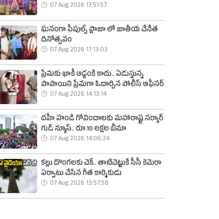
07 Aug 2026 17:51:57
ఘనంగా పీపుల్స్ ప్లాజా లో జాతీయ చేనేత
దినోత్సవం
07 Aug 2026 17:13:03
ప్రేమకు ఖాకీ అడ్డంకి కాదు.. ఏడుస్తున్న
పాపాయిని ప్రేమగా ఓదార్చిన పోలీస్ ఆఫీసర్
07 Aug 2026 14:13:14
దహీ హండి గోవిందాలకు మహారాష్ట్ర సర్కార్
గుడ్ న్యూస్.. రూ.10 లక్షల బీమా
07 Aug 2026 14:06:24
కల్లు దొంగలకు చెక్.. తాటిచెట్టుకే సీసీ కెమెరా
ఏర్పాటు చేసిన గీత కార్మికుడు
07 Aug 2026 13:57:58