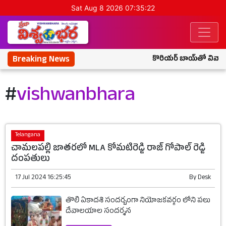
Sat Aug 8 2026 07:35:22
Breaking News
కొరియర్ బాయ్‌తో వివాహే
#
vishwanbhara
Telangana
చామలపల్లి జాతరలో MLA కోమటిరెడ్డి రాజ్ గోపాల్ రెడ్డి
దంపతులు
17 Jul 2024 16:25:45
By
Desk
తొలి ఏకాదశి సందర్బంగా నియోజకవర్గం లోని పలు
దేవాలయాల సందర్శన