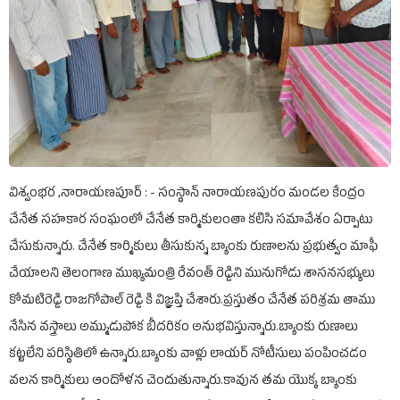
విశ్వంభర ,నారాయణపూర్ : - సంస్థాన్ నారాయణపురం మండల కేంద్రం
చేనేత సహకార సంఘంలో చేనేత కార్మికులంతా కలిసి సమావేశం ఏర్పాటు
చేసుకున్నారు. చేనేత కార్మికులు తీసుకున్న బ్యాంకు రుణాలను ప్రభుత్వం మాఫీ
చేయాలని తెలంగాణ ముఖ్యమంత్రి రేవంత్ రెడ్డిని మునుగోడు శాసనసభ్యులు
కోమటిరెడ్డి రాజగోపాల్ రెడ్డి కి విజ్ఞప్తి చేశారు.ప్రస్తుతం చేనేత పరిశ్రమ తాము
నేసిన వస్త్రాలు అమ్ముడుపోక బీదరికం అనుభవిస్తున్నారు.బ్యాంకు రుణాలు
కట్టలేని పరిస్థితిలో ఉన్నారు.బ్యాంకు వాళ్లు లాయర్ నోటీసులు పంపించడం
వలన కార్మికులు ఆందోళన చెందుతున్నారు.కావున తమ యొక్క బ్యాంకు