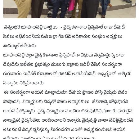
విశ్వంభర భూపాలపల్లి జూలై 25 : - వైద్య కళాశాల ప్రిన్సిపాల్ రాజు దేవుడే
సేవలు అభినందనీయమని జిల్లా గెజిటెడ్ అధికారుల సంఘం అధ్యక్షులు
శామ్యూల్ తెలిపారు.
భూపాలపల్లి జిల్లా వైద్య కళాశాల ప్రిన్సిపాల్ గా విధులు నిర్వహిస్తున్న రాజు
దేవుడేను ఇటీవల ప్రభుత్వం ములుగు జిల్లాకు బదిలీ చేసిన సందర్భంగా
గురువారం మెడికల్ కళాశాలలో గెజిటెడ్ అసోసియేషన్ ఆధ్వర్యంలో ఆత్మీయ
సన్మానం నిర్వహించారు.
ఈ సందర్భంగా ఆయన మాట్లాడుతూ దేవుడు ప్రాణం పోస్తే వైద్యుడు జీవం
పోస్తాడని, విద్యార్థులకు విద్యతో పాటు అధ్యాపకులు జీవితాన్ని బోధిస్తారని
ఆయన పేర్కొన్నారు. వైద్య విద్యార్థులు మంచిగా చదువుకొని ప్రజలకు మెరుగైన
నాణ్యమైన వైద్య సేవలు అందించాలని అన్నారు. వైద్యవృత్తి చాలా పవిత్రమైందని
అటువంటి విద్యనభ్యసిస్తున్న మీరందరూ ఎంతో అదృష్టవంతులని ఆయన