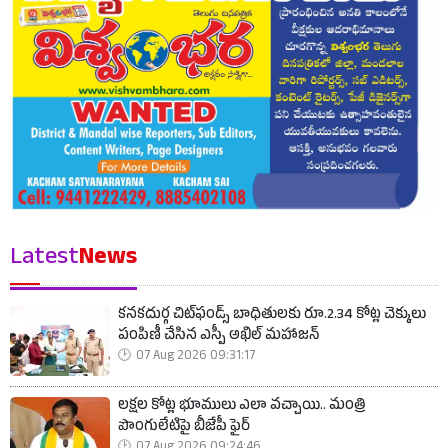
Latest
News
కనకదుర్గ చిట్‌ఫండ్స్ బాధితులకు రూ.2.34 కోట్ల చెక్కులు
పంపిణీ చేసిన ఎస్పీ అఖిల్ మహాజన్
07 Aug 2026 09:31:17
లక్షల కోట్ల భూములు ఎలా వచ్చాయి.. మంత్రి
పొంగులేటిపై బీజేపీ ఫైర్
07 Aug 2026 09:24:46