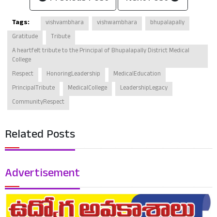
Tags:
vishvambhara
vishwambhara
bhupalapally
Gratitude
Tribute
A heartfelt tribute to the Principal of Bhupalapally District Medical
College
Respect
HonoringLeadership
MedicalEducation
PrincipalTribute
MedicalCollege
LeadershipLegacy
CommunityRespect
Related Posts
Advertisement