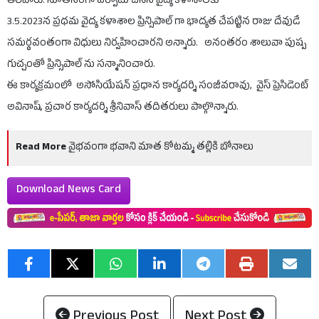
తెలిపారు. నూతనంగా ఏర్పాటు చేసిన వైద్య కళాశాలకు
3.5.2023న ప్రధమ వైద్య కళాశాల ప్రిన్సిపాల్ గా భాద్యత చేపట్టిన రాజు దేవుడే
సమర్థవంతంగా విధులు నిర్వహించారని అన్నారు. అనంతరం శాలువా పుష్ప
గుచ్చంతో ప్రిన్సిపాల్ ను సన్మానించారు.
ఈ కార్యక్రమంలో అసోసియేషన్ ప్రధాన కార్యదర్శి సంజీవరావు, వైస్ ప్రెసిడెంట్
అవినాష్, ప్రచార కార్యదర్శి శ్రీనివాస్ తదితరులు పాల్గొన్నారు.
Read More
వైభవంగా భవాని మాత కోటమ్మ తల్లికి బోనాలు
Download News Card
Previous Post
Next Post