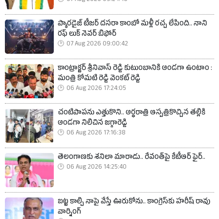
ప్యారడైజ్ టీజర్ దసరా కాంబో మళ్లీ రచ్చ లేపింది.. నాని
రఫ్ లుక్ నెవర్ బిఫోర్
07 Aug 2026 09:00:42
కాంట్రాక్టర్ శ్రీనివాస్ రెడ్డి కుటుంబానికి అండగా ఉంటాం :
మంత్రి కోమటి రెడ్డి వెంకట్ రెడ్డి
06 Aug 2026 17:24:05
చంటిపాపను ఎత్తుకొని.. అర్ధరాత్రి ఆస్పత్రికొచ్చిన తల్లికి
అండగా నిలిచిన జగ్గారెడ్డి
06 Aug 2026 17:16:38
తెలంగాణకు శనిలా మారాడు.. రేవంత్‌పై కేటీఆర్ ఫైర్..
06 Aug 2026 14:25:40
బట్ట కాల్చి నాపై వేస్తే ఊరుకోను.. కాంగ్రెస్‌కు హరీష్ రావు
వార్నింగ్