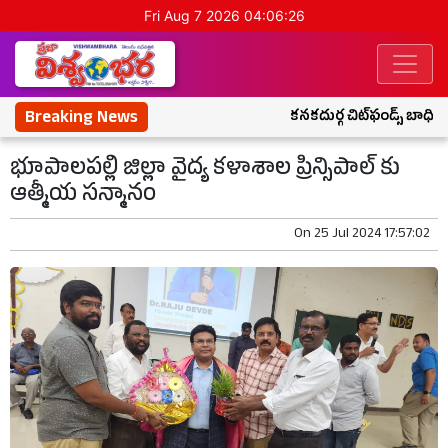
Fri Aug 7 2026 04:06:27
Breaking News
కనకదుర్గ చిట్‌ఫండ్స్ బాధితు
భూపాలపల్లి జిల్లా వైద్య కళాశాల ప్రిన్సిపాల్ కు
ఆత్మీయ సన్మానం
On
25 Jul 2024 17:57:02