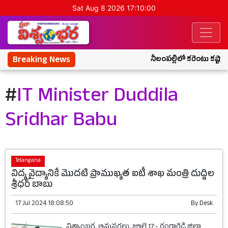
Sat Aug 8 2026 17:10:00
Breaking News
నీలంపల్లిలో కరెంటు కష్టాల
#
IT Minister Duddila
Sridhar Babu
Telangana
విద్య వైద్యానికే మొదటి ప్రాముఖ్యత ఐటీ శాఖ మంత్రి దుద్దిల
శ్రీధర్ బాబు
17 Jul 2024 18:08:50
By
Desk
విశ్వాంబర, ఆమనగల్లు, జూలై 17:- రంగారెడ్డి జిల్లా