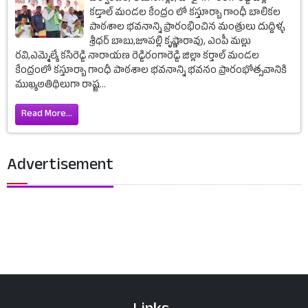
కడ్తాల్ మండల కేంద్రం లో కస్తూర్బా గాంధీ బాలికల
పాఠశాల భవనాన్ని ప్రారంభించిన మంత్రులు దుద్దిళ్ళ
శ్రీధర్ బాబు,జూపల్లి కృష్ణారావు, ఎంపీ మల్లు
రవి,ఎమ్మెల్యే కసిరెడ్డి నారాయణ రెడ్డిరంగారెడ్డి జిల్లా కర్తాల్ మండల
కేంద్రంలో కస్తూర్బా గాంధీ పాఠశాల భవనాన్ని భవనం ప్రారంభోత్సవానికి
ముఖ్యఅతిథిలుగా రాష్ట్ర...
Read More...
Advertisement