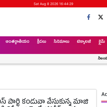
Sat Aug 8 2026 16:44:30
అంతర్జాతీయం
క్రీడలు
సినిమాలు
టెక్నాలజీ
క్రైమ్
నీలంపల్లిలో
Ad
స్ పార్టి కండువా వేసుకున్న మాజి