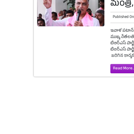
మంత్రి,
Published O
ఇవాళ పటాన్ చె
ముఖ్య నేతలతో 
టిఆర్ఎస్ పార్ట
టిఅర్ఎస్ పార
జరిగిన కార్య
Read More..