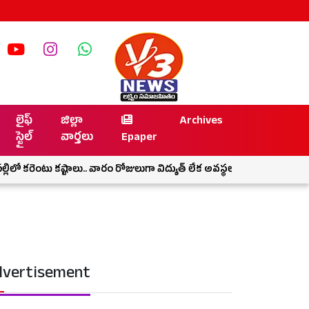
లైఫ్
జిల్లా
Archives
స్టైల్
వార్తలు
Epaper
 కరెంటు కష్టాలు.. వారం రోజులుగా విద్యుత్ లేక అవస్థలు
డీఎస్సీ అవకత
vertisement