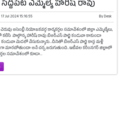
 సిద్దిపేట ఎమ్మెల్యే హారీష్ రావు
n
17 Jul 2024 15:16:55
By
Desk
రువు అసెంబ్లీ నియోజకవర్గ కార్యకర్తల సమావేశంలో జిల్లా ఎమ్మెల్యేలు,
కలిసి పాల్గొన్న హారీష్ రావు బిఅర్ఎస్ పార్టి కండువా కాకుండా
ీ కండువా మెడలో వేసుకున్నారు...దీనితో బిఅర్ఎస్ పార్టి కాస్త మళ్లీ
్టీగా మారబోతుందా అనే చర్చ జరుగుతుంది..ఇటీవల కరీంనగర్ జిల్లాలో
కర్తల సమావేశంలో కూడా...
.