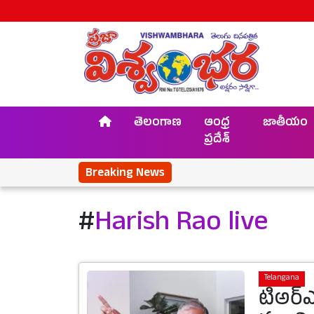
తెలంగాణ
ఆంధ్ర
జాతీయం
ప్రదేశ్
Breaking News
#
Harish Rao live
Telangana
టిఅర్ఎ