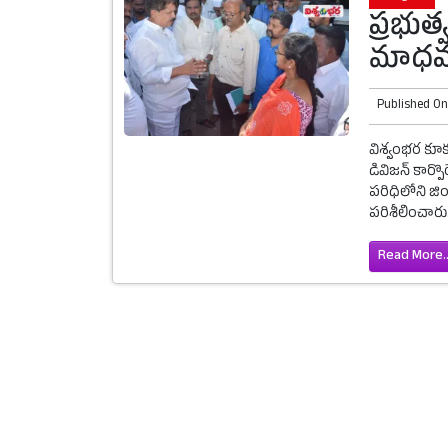
ప్రభుత్
మాధవర
Published O
విశ్వంభర కూకట
డివిజన్ కార్
పరిధిలోని జిం
పరిశీలించారు.
Read More..