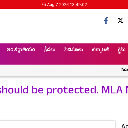
Fri Aug 7 2026 13:49:02
అంతర్జాతీయం
క్రీడలు
సినిమాలు
టెక్నాలజీ
క్రైమ్
ఘనంగా 
should be protected. ML
Ad