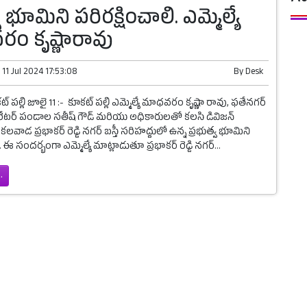
వ భూమిని పరిరక్షించాలి. ఎమ్మెల్యే
ం కృష్ణారావు
n
11 Jul 2024 17:53:08
By
Desk
్ పల్లి జూలై 11 :- కూకట్ పల్లి ఎమ్మెల్యే మాధవరం కృష్ణా రావు, ఫతేనగర్
పొరేటర్ పండాల సతీష్ గౌడ్ మరియు అధికారులతో కలసి డివిజన్
కలవాడ ప్రభాకర్ రెడ్డి నగర్ బస్తీ సరిహద్దులో ఉన్న ప్రభుత్వ భూమిని
 ఈ సందర్భంగా ఎమ్మెల్యే మాట్లాడుతూ ప్రభాకర్ రెడ్డి నగర్...
.