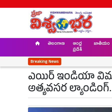
తెలంగాణ
ఆంధ్ర
జాతీయం
ప్రదేశ్
Breaking News
ఎయిర్ ఇండియా వి
అత్యవసర ల్యాండింగ్..