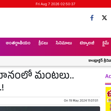
Fri Aug 7 2026 02:50:37
అంతర్జాతీయం
క్రీడలు
సినిమాలు
టెక్నాలజీ
క్రైమ్
కాంట్రాక్టర్ శ్రీనివాస్ ర
మానంలో మంటలు..
Ad
!
On
19 May 2024 11:07:01