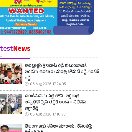
test
News
కాంట్రాక్టర్ శ్రీనివాస్ రెడ్డి కుటుంబానికి
అండగా ఉంటాం : మంత్రి కోమటి రెడ్డి వెంకట్
రెడ్డి
06 Aug 2026 17:24:05
చంటిపాపను ఎత్తుకొని.. అర్ధరాత్రి
ఆస్పత్రికొచ్చిన తల్లికి అండగా నిలిచిన
జగ్గారెడ్డి
06 Aug 2026 17:16:38
తెలంగాణకు శనిలా మారాడు.. రేవంత్‌పై