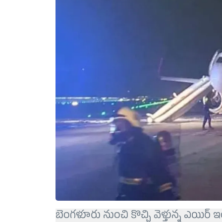
బెంగళూరు నుంచి కొచ్చి వెళ్తున్న ఎయిర్ ఇ