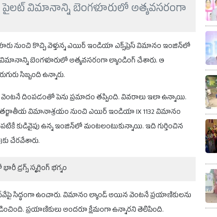
 పైలట్ విమానాన్ని బెంగళూరులో అత్యవసరంగా
 నుంచి కొచ్చి వెళ్తున్న ఎయిర్ ఇండియా ఎక్స్‌ప్రెస్ విమానం ఇంజిన్‌లో
విమానాన్ని బెంగళూరులో అత్యవసరంగా ల్యాండింగ్ చేశారు. ఆ
రు సిబ్బంది ఉన్నారు.
 వెంటనే దింపడంతో పెను ప్రమాదం తప్పింది. వివరాలు ఇలా ఉన్నాయి.
అంతర్జాతీయ విమానాశ్రయం నుంచి ఎయిర్‌ ఇండియా IX 1132 విమానం
దిసేపటికే కుడివైపు ఉన్న ఇంజిన్‌లో మంటలంటుకున్నాయి. ఇది గుర్తించిన
ీ)కు చేరవేశారు.
భారీ డ్రగ్స్ స్మగ్లింగ్ భగ్నం
న్‌వేపై సిద్ధంగా ఉంచారు. విమానం ల్యాండ్ అయిన వెంటనే ప్రయాణికులను
వెల్లడించింది. ప్రయాణికులు అందరూ క్షేమంగా ఉన్నారని తెలిపింది.