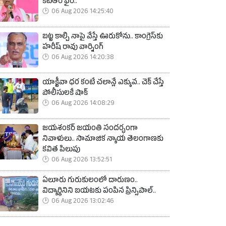
కేటీఆర్ ఫైర్..
06 Aug 2026 14:25:40
బట్ట కాల్చి నాపై వేస్తే ఊరుకోను.. కాంగ్రెస్‌కు
హరీష్ రావు వార్నింగ్
06 Aug 2026 14:20:38
యాక్టీవా ధర కంటే చలాన్లే ఎక్కువ.. చెక్ చేస్తే
పోలీసులకే షాక్
06 Aug 2026 14:08:29
జయశంకర్ జయంతి సందర్భంగా
నివాళులు.. సామాజిక న్యాయ తెలంగాణకు
కవిత పిలుపు
06 Aug 2026 13:52:51
ఏలూరు గురుకులంలో దారుణం..
విద్యార్థినిని బయటకు పంపిన ప్రిన్సిపాల్..
06 Aug 2026 13:02:46