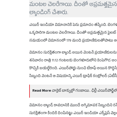
మంటల చెలరేగాయి. దీంతో అప్రమత్తమైన
ల్యాండింగ్ చేశారు.
ఎయిర్‌ ఇండియా విమానానికి పెను ప్రమాదం తప్పింది. బెంగళూరు
ఒక్కసారిగా మంటల చెలరేగాయి. దీంతో అప్రమత్తమైన పైలట్ 
సమయంలో విమానంలో 179 మంది ప్రయాణికులతోపాటు ఆరుగు
విమానం సురక్షితంగా ల్యాండ్ అయిన వెంటనే ప్రయాణికులను
శనివారం రాత్రి 11.12 గంటలకు బెంగళూరులోని కెంపెగౌడ 
కొచ్చికి బయల్దేరింది. ఎయిర్‌పోర్టు నుంచి టేకాఫ్ అయిన కొద్
సిబ్బంది వెంటనే ఆ విషయాన్ని ఎయిర్ ట్రాఫిక్ కంట్రోలర్‌ (ఏటీస
Read More
చాక్లెట్ బాక్సుల్లో గంజాయి.. ఢిల్లీ ఎయిర్‌పోర్ట్‌లో 
విమానం ల్యాండ్ కావడానికి ముందే అగ్నిమాపక సిబ్బందిని ర
సురక్షితంగా కిందికి దింపినట్టు ఎయిర్‌ ఇండియా ఎక్స్‌ప్రెస్‌ 