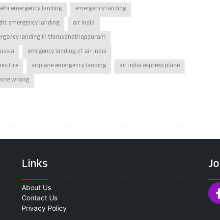
elhi emergency landing
emergency landing
light emergency landing
air india
ergency landing in thiruvanathappuram
russia
emrgency landing of air india
hes fire
airplane emergency landing
air india express plane
gone wrong
Links
Jo
About Us
Contact Us
Privacy Policy