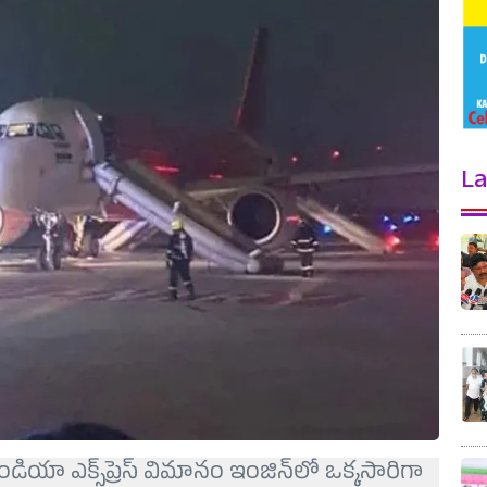
La
ండియా ఎక్స్‌ప్రెస్ విమానం ఇంజిన్‌లో ఒక్కసారిగా