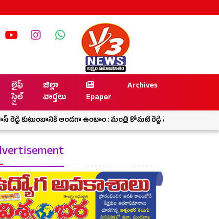
లైఫ్
జిల్లా
Archives
స్టైల్
వార్తలు
Epaper
ెడ్డి కుటుంబానికి అండగా ఉంటాం : మంత్రి కోమటి రెడ్డి వెంకట్ రెడ్డి
చంటిపాపను 
vertisement