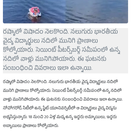
ర‌ష్యాలో విషాదం నెలకొంది. న‌లుగురు భార‌తీయ
వైద్య విద్యార్థులు న‌దిలో మునిగి ప్రాణాలు
కోల్పోయారు. సెయింట్ పీట‌ర్స్‌బ‌ర్గ్ స‌మీపంలో ఉన్న
న‌దిలో వాళ్లు మునిగిపోయారు. ఈ ఘటనకు
సంబంధించి వివరాలు ఇలా ఉన్నాయి.
ర‌ష్యాలో విషాదం నెలకొంది. న‌లుగురు భార‌తీయ వైద్య విద్యార్థులు న‌దిలో
మునిగి ప్రాణాలు కోల్పోయారు. సెయింట్ పీట‌ర్స్‌బ‌ర్గ్ స‌మీపంలో ఉన్న న‌దిలో
వాళ్లు మునిగిపోయారు. ఈ ఘటనకు సంబంధించి వివరాలు ఇలా ఉన్నాయి.
నోవోగ‌రోడ్ సిటీలో ఉన్న స్టేట్ యూనివ‌ర్సిటీలో ఆ విద్యార్థులు వైద్య విద్య‌ను
అభ్య‌సిస్తున్నారు. 18 నుంచి 20 ఏళ్ల మ‌ధ్య ఉన్న ఇద్ద‌రు అమ్మాయిలు, ఇద్ద‌రు
అబ్బాయిలు ప్రాణాలు కోల్పోయారు.