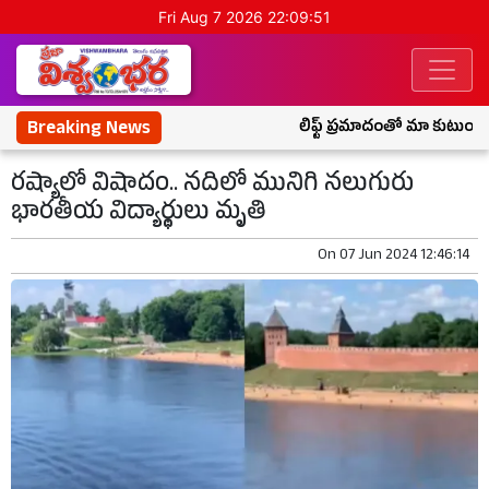
Fri Aug 7 2026 22:09:51
Breaking News
లిఫ్ట్ ప్రమాదంతో మా కుటుంబం 
రష్యాలో విషాదం.. నదిలో మునిగి నలుగురు
భారతీయ విద్యార్థులు మృతి
On
07 Jun 2024 12:46:14