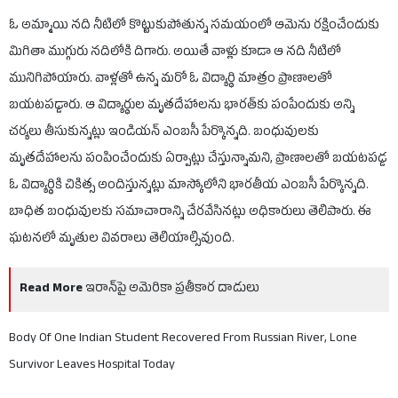
ఓ అమ్మాయి న‌ది నీటిలో కొట్టుకుపోతున్న స‌మ‌యంలో ఆమెను ర‌క్షించేందుకు
మిగితా ముగ్గురు న‌దిలోకి దిగారు. అయితే వాళ్లు కూడా ఆ న‌ది నీటిలో
మునిగిపోయారు. వాళ్ల‌తో ఉన్న మ‌రో ఓ విద్యార్థి మాత్రం ప్రాణాలతో
బ‌య‌ట‌ప‌డ్డారు. ఆ విద్యార్థుల మృత‌దేహాల‌ను భార‌త్‌కు పంపేందుకు అన్ని
చ‌ర్య‌లు తీసుకున్న‌ట్లు ఇండియ‌న్ ఎంబ‌సీ పేర్కొన్న‌ది. బంధువుల‌కు
మృత‌దేహాల‌ను పంపించేందుకు ఏర్పాట్లు చేస్తున్నామ‌ని, ప్రాణాల‌తో బ‌య‌ట‌ప‌డ్డ
ఓ విద్యార్థికి చికిత్స అందిస్తున్న‌ట్లు మాస్కోలోని భార‌తీయ ఎంబ‌సీ పేర్కొన్న‌ది.
బాధిత బంధువుల‌కు సమాచారాన్ని చేర‌వేసిన‌ట్లు అధికారులు తెలిపారు. ఈ
ఘటనలో మృతుల వివరాలు తెలియాల్సివుంది.
Read More
ఇరాన్‌పై అమెరికా ప్రతీకార దాడులు
Body Of One Indian Student Recovered From Russian River, Lone
Survivor Leaves Hospital Today