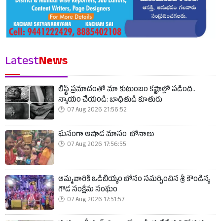
Latest
News
లిఫ్ట్ ప్రమాదంతో మా కుటుంబం కష్టాల్లో పడింది..
న్యాయం చేయండి: బాధితుడి కూతురు
07 Aug 2026 21:56:52
ఘనంగా ఆషాడ మాసం బోనాలు
07 Aug 2026 17:56:55
అమ్మవారికి ఒడిబియ్యం బోనం సమర్పించిన శ్రీ కౌండిన్య
గౌడ సంక్షేమ సంఘం
07 Aug 2026 17:51:57