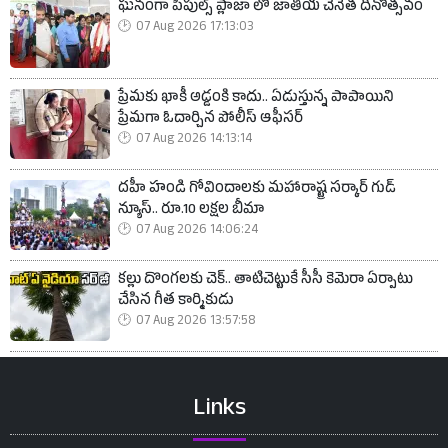
ఘనంగా పీపుల్స్ ప్లాజా లో జాతీయ చేనేత దినోత్సవం
07 Aug 2026 17:13:03
ప్రేమకు ఖాకీ అడ్డంకి కాదు.. ఏడుస్తున్న పాపాయిని
ప్రేమగా ఓదార్చిన పోలీస్ ఆఫీసర్
07 Aug 2026 14:13:14
దహీ హండి గోవిందాలకు మహారాష్ట్ర సర్కార్ గుడ్
న్యూస్.. రూ.10 లక్షల బీమా
07 Aug 2026 14:06:24
కల్లు దొంగలకు చెక్.. తాటిచెట్టుకే సీసీ కెమెరా ఏర్పాటు
చేసిన గీత కార్మికుడు
07 Aug 2026 13:57:58
Links