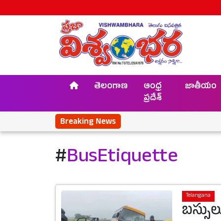
తెలంగాణ
ఆంధ్ర
జాతీయం
ప్రదేశ్
Breaking News
#
BusEtiquette
Telangana
బస్సుల