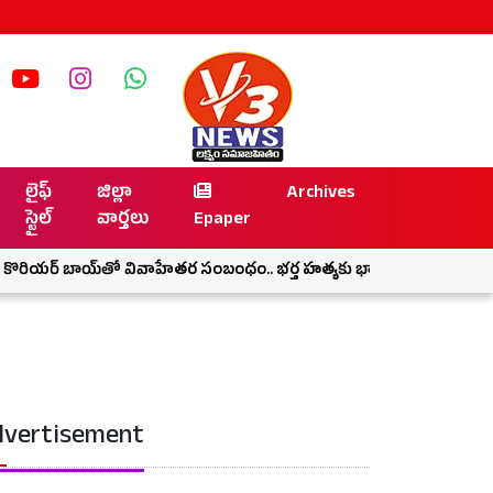
లైఫ్
జిల్లా
Archives
స్టైల్
వార్తలు
Epaper
ియర్ బాయ్‌తో వివాహేతర సంబంధం.. భర్త హత్యకు భార్య కుట్ర
సీతక్క న
vertisement