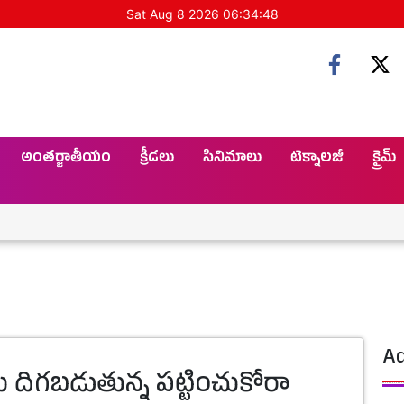
Sat Aug 8 2026 06:34:49
అంతర్జాతీయం
క్రీడలు
సినిమాలు
టెక్నాలజీ
క్రైమ్
కొర
Ad
ు దిగబడుతున్న పట్టించుకోరా