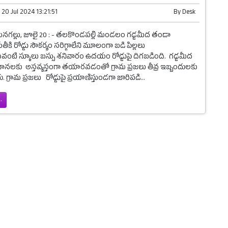
n
20 Jul 2024 13:21:51
By
Desk
మనగల్లు, జూలై 20 : - తలకొండపల్లి మండలం గడ్డమీద తండా
కి రోడ్డు సౌకర్యం సరిగ్గాలేని మూలంగా బడి పిల్లలు
వంటి స్కూలు బస్సు శనివారం ఉదయం రోడ్డుపై దిగబడింది. గడ్డమీద
వానలకు అస్తవ్యస్తంగా తయారవడంతో గ్రామ ప్రజలు తీవ్ర ఇబ్బందులకు
. గ్రామ ప్రజలు రోడ్డుపై ప్రయాణిస్తుండగా జారిపడి...
.