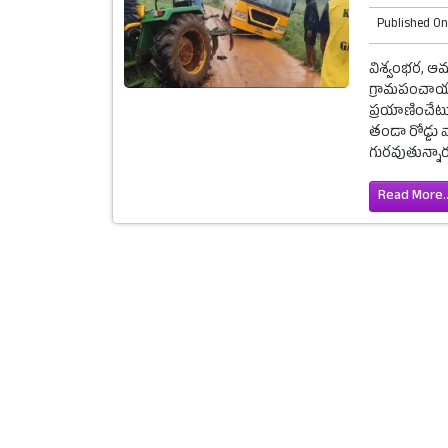
Published O
విశ్వంభర, ఆ
గ్రామపంచాయతీ
ప్రయాణించేటు
తండా రోడ్డు 
గురవుతున్నారు
Read More..