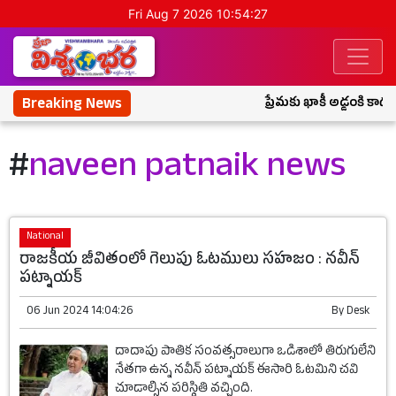
Fri Aug 7 2026 10:54:27
Breaking News
ప్రేమకు ఖాకీ అడ్డంకి కాదు
#
naveen patnaik news
National
రాజకీయ జీవితంలో గెలుపు ఓటములు సహజం : నవీన్
పట్నాయక్
06 Jun 2024 14:04:26
By
Desk
దాదాపు పాతిక సంవత్సరాలుగా ఒడిశాలో తిరుగులేని
నేతగా ఉన్న నవీన్ పట్నాయక్ ఈసారి ఓటమిని చవి
చూడాల్సిన పరిస్థితి వచ్చింది.