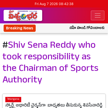
Fri Aug 7 2026 08:42:38
Breaking News
దహీ హండి గోవిందాలకు మహారాష
#
Shiv Sena Reddy who
took responsibility as
the Chairman of Sports
Authority
Telangana
స్పోర్ట్స్‌ అథారిటీ చైర్మన్‌గా బాధ్య‌త‌లు తీసుకున్న శివసేనారెడ్డి