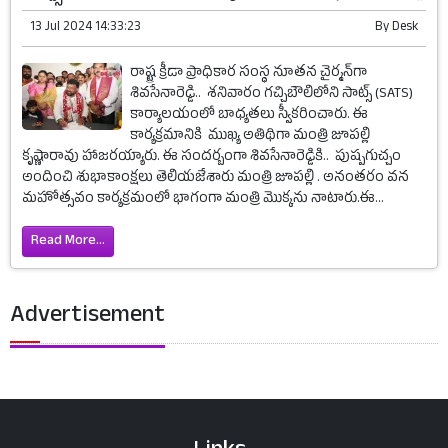
13 Jul 2024 14:33:23
By
Desk
రాష్ట్ర క్రీడా ప్రాధికార సంస్థ నూతన చైర్మన్‌గా
శివసేనారెడ్డి.. శ‌నివారం గ‌చ్చిబౌలిలోని సాట్స్ (SATS)
కార్యాల‌యంలో బాధ్య‌త‌లు స్వీక‌రించారు. ఈ
కార్య‌క్ర‌మానికి ముఖ్య అతిథిగా మంత్రి జూప‌ల్లి
కృష్ణారావు హాజ‌ర‌య్యారు. ఈ సందర్బంగా శివసేనారెడ్డికి.. పుష్పగుచ్చం
అందించి శుభాకాంక్షలు తెలియజేశారు మంత్రి జూపల్లి . అనంత‌రం వ‌న
మ‌హోత్స‌వం కార్య‌క్ర‌మంలో భాగంగా మంత్రి మొక్కను నాటారు.ఈ...
Read More...
Advertisement